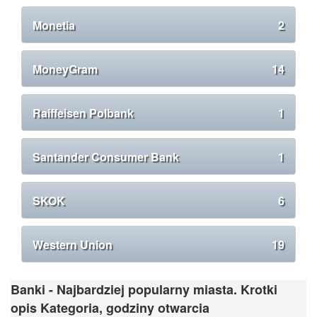
Monetia
2
MoneyGram
14
Raiffeisen Polbank
1
Santander Consumer Bank
1
SKOK
6
Western Union
19
Banki - Najbardziej popularny miasta. Krotki
opis Kategoria, godziny otwarcia