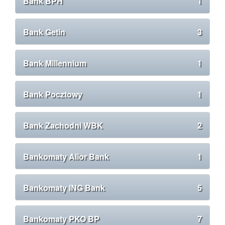
Bank BPH
1
Bank Getin
3
Bank Millennium
1
Bank Pocztowy
1
Bank Zachodni WBK
2
Bankomaty Alior Bank
1
Bankomaty ING Bank
5
Bankomaty PKO BP
7