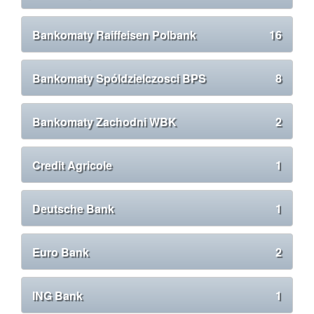
Bankomaty Raiffeisen Polbank
16
Bankomaty Spóldzielczosci BPS
8
Bankomaty Zachodni WBK
2
Credit Agricole
1
Deutsche Bank
1
Euro Bank
2
ING Bank
1